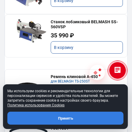
В корзину
Станок лобзиковый BELMASH SS-
560VSP
35 990 ₽
В корзину
Ремень клиновой A-450
для BELMASH TS-250SТ
550 ₽
Мы используем cookies и рекомендательные технологии для
персонализации сервисов и удобства пользователей. Вы можете
запретить сохранение cookie в настройках своего браузера.
В корзину
Политика использования Cookies
Принять
Ремень 6PJ610 для BELMASH BJM-
750/150T