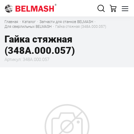
Главная
·
Каталог
·
Запчасти для станков BELMASH
·
Для сверлильных BELMASH
·
Гайка стяжная (348А.000.057)
Гайка стяжная
(348А.000.057)
Артикул: 348А.000.057