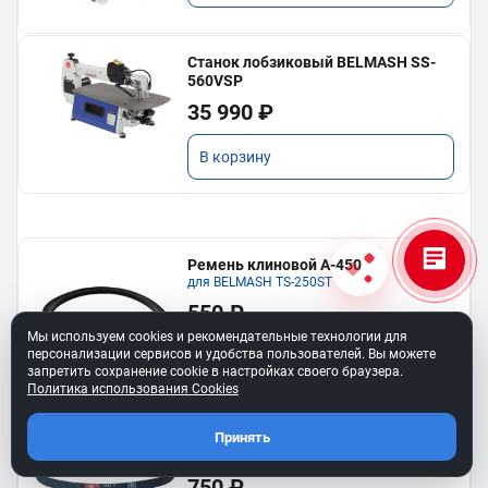
Станок лобзиковый BELMASH SS-
560VSP
35 990 ₽
В корзину
Ремень клиновой A-450
для BELMASH TS-250SТ
550 ₽
Мы используем cookies и рекомендательные технологии для
персонализации сервисов и удобства пользователей. Вы можете
В корзину
запретить сохранение cookie в настройках своего браузера.
Политика использования Cookies
Ремень 6PJ610 для BELMASH BJM-
Принять
750/150T
750 ₽