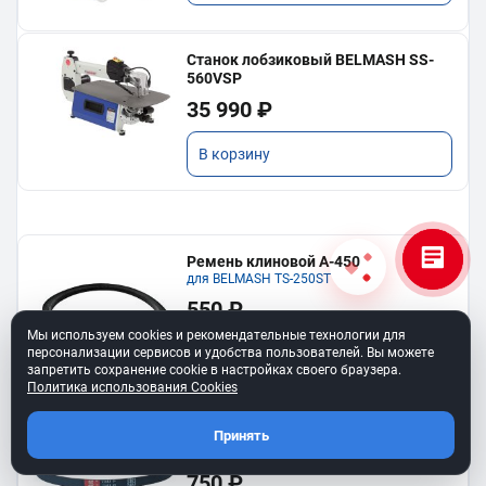
Станок лобзиковый BELMASH SS-
560VSP
35 990 ₽
В корзину
Ремень клиновой A-450
для BELMASH TS-250SТ
550 ₽
Мы используем cookies и рекомендательные технологии для
В корзину
персонализации сервисов и удобства пользователей. Вы можете
запретить сохранение cookie в настройках своего браузера.
Политика использования Cookies
Ремень 6PJ610 для BELMASH BJM-
Принять
750/150T
750 ₽