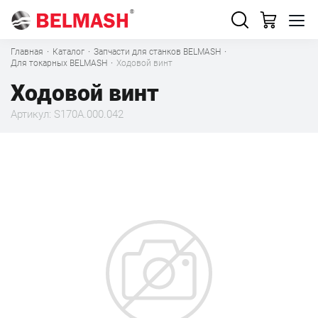
Главная
·
Каталог
·
Запчасти для станков BELMASH
·
Для токарных BELMASH
·
Ходовой винт
Ходовой винт
Артикул: S170A.000.042