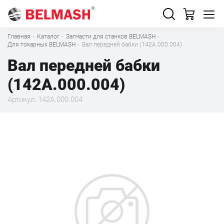
Главная
·
Каталог
·
Запчасти для станков BELMASH
·
Для токарных BELMASH
·
Вал передней бабки (142A.000.004)
Вал передней бабки
(142A.000.004)
Артикул: 142A.000.004