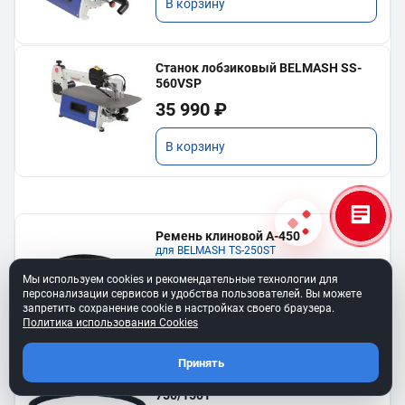
В корзину
Станок лобзиковый BELMASH SS-
560VSP
35 990 ₽
В корзину
Ремень клиновой A-450
для BELMASH TS-250SТ
550 ₽
Мы используем cookies и рекомендательные технологии для
персонализации сервисов и удобства пользователей. Вы можете
запретить сохранение cookie в настройках своего браузера.
В корзину
Политика использования Cookies
Принять
Ремень 6PJ610 для BELMASH BJM-
750/150T