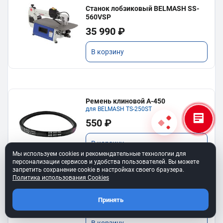
Станок лобзиковый BELMASH SS-
560VSP
35 990 ₽
В корзину
Ремень клиновой A-450
для BELMASH TS-250SТ
550 ₽
В корзину
Мы используем cookies и рекомендательные технологии для
персонализации сервисов и удобства пользователей. Вы можете
запретить сохранение cookie в настройках своего браузера.
Политика использования Cookies
Ремень 6PJ610 для BELMASH BJM-
750/150T
Принять
750 ₽
В корзину