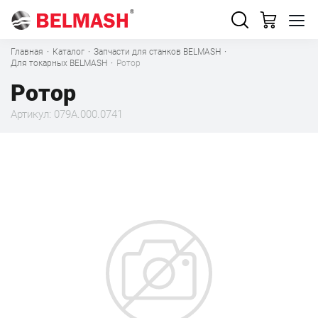
Главная
·
Каталог
·
Запчасти для станков BELMASH
·
Для токарных BELMASH
·
Ротор
Ротор
Артикул: 079A.000.0741