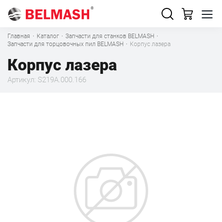
Главная
·
Каталог
·
Запчасти для станков BELMASH
·
Запчасти для торцовочных пил BELMASH
·
Корпус лазера
Корпус лазера
Артикул: S219A.000.166