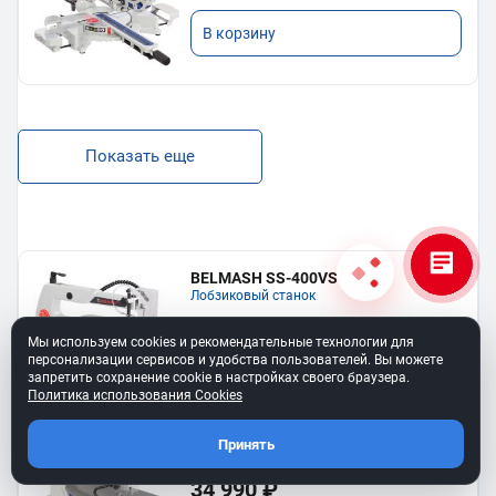
В корзину
Показать еще
BELMASH SS-400VS
Лобзиковый станок
13 190 ₽
Мы используем cookies и рекомендательные технологии для
персонализации сервисов и удобства пользователей. Вы можете
В корзину
запретить сохранение cookie в настройках своего браузера.
Политика использования Cookies
Станок лобзиковый BELMASH SS-
Принять
530VSP
34 990 ₽