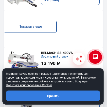
В корзину
Показать еще
BELMASH SS-400VS
Лобзиковый станок
13 190 ₽
В корзину
Мы используем cookies и рекомендательные технологии для
персонализации сервисов и удобства пользователей. Вы можете
запретить сохранение cookie в настройках своего браузера.
Политика использования Cookies
Станок лобзиковый BELMASH SS-
530VSP
Принять
34 990 ₽