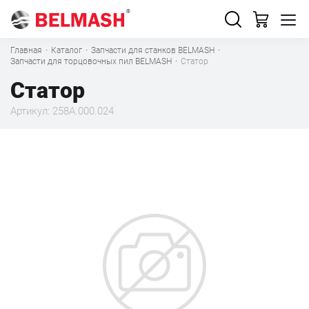
Главная
·
Каталог
·
Запчасти для станков BELMASH
·
Запчасти для торцовочных пил BELMASH
·
Статор
Статор
Артикул: 258A.000.024