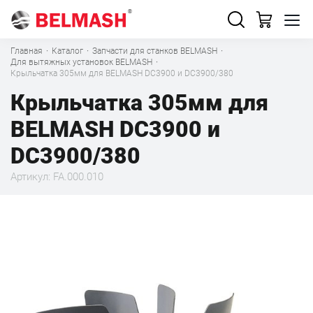
Главная
·
Каталог
·
Запчасти для станков BELMASH
·
Для вытяжных установок BELMASH
·
Крыльчатка 305мм для BELMASH DC3900 и DC3900/380
Крыльчатка 305мм для
BELMASH DC3900 и
DC3900/380
Артикул: FA.000.010