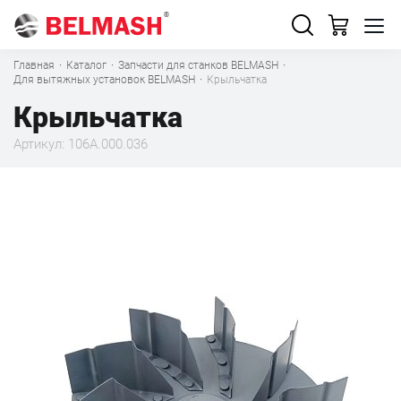
Главная
·
Каталог
·
Запчасти для станков BELMASH
·
Для вытяжных установок BELMASH
·
Крыльчатка
Крыльчатка
Артикул: 106A.000.036