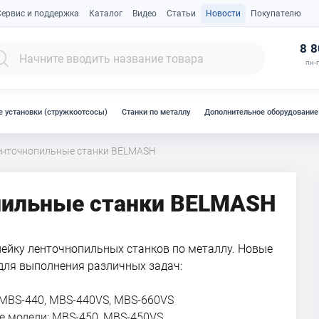
Сервис и поддержка
Каталог
Видео
Статьи
Новости
Покупателю
К
8 8
пн-п
 установки (стружкоотсосы)
Станки по металлу
Дополнительное оборудование
енточнопильные станки BELMASH
пильные станки BELMASH
йку ленточнопильных станков по металлу. Новые
для выполнения различных задач:
MBS-440, MBS-440VS, MBS-660VS
 модели: MBS-450, MBS-450VS