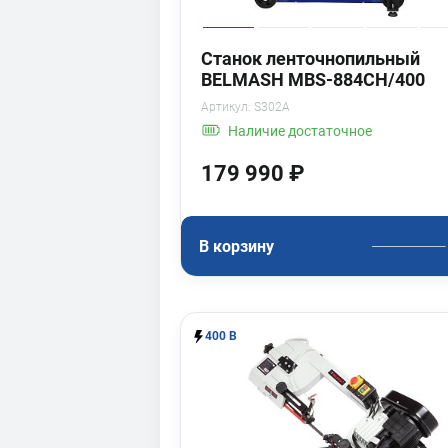
Станок ленточнопильный
BELMASH MBS-884CH/400
Артикул:
S302A
Наличие
достаточное
179 990 ₽
В корзину
400 В