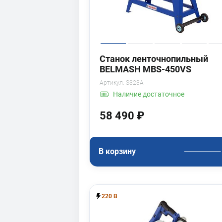
Станок ленточнопильный
BELMASH MBS-450VS
Артикул:
S323A
Наличие
достаточное
58 490 ₽
В корзину
220 В