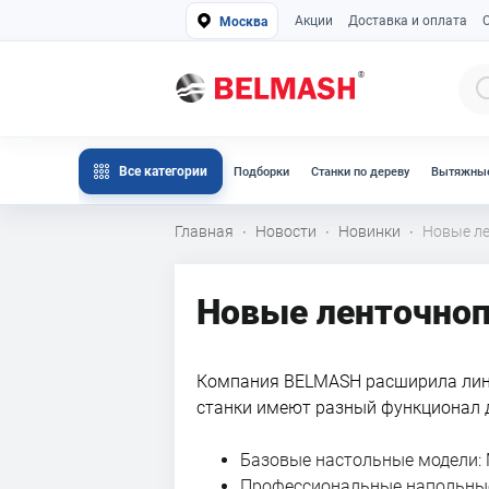
Акции
Доставка и оплата
Москва
Все категории
Подборки
Станки по дереву
Вытяжные
Главная
Новости
Новинки
Новые л
·
·
·
Новые ленточно
Компания BELMASH расширила лине
станки имеют разный функционал 
Базовые настольные модели: 
Профессиональные напольные