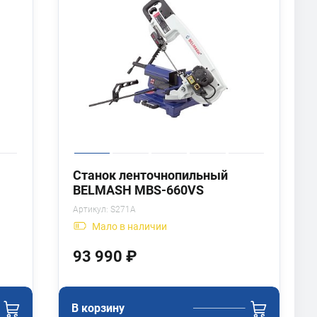
Станок ленточнопильный
BELMASH MBS-660VS
Артикул:
S271A
Мало
в наличии
93 990 ₽
В корзину