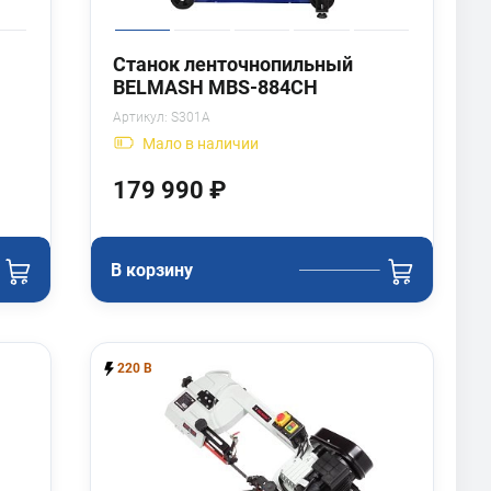
Станок ленточнопильный
BELMASH MBS-884CH
Артикул:
S301A
Мало
в наличии
179 990 ₽
В корзину
220 В