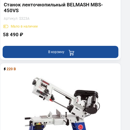
Станок ленточнопильный BELMASH MBS-
450VS
Артикул:
S323A
Мало
в наличии
58 490 ₽
В корзину
220 В