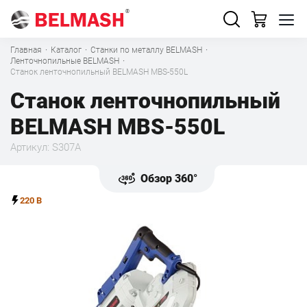
Главная
·
Каталог
·
Станки по металлу BELMASH
·
Ленточнопильные BELMASH
·
Станок ленточнопильный BELMASH MBS-550L
Станок ленточнопильный
BELMASH MBS-550L
Артикул: S307A
Обзор 360°
220 В