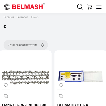
Главная
·
Каталог
·
Поиск
c
Лучшее соответствие
Цепь C3-CR-3/8.063 98
BELMAHS CTT-4