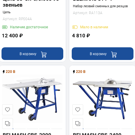
звеньев
Набор лезвий сменных для резцов
Цепь
Артикул:
RA113A
Артикул:
RP004A
Наличие
достаточное
Мало
в наличии
12 400 ₽
4 810 ₽
В корзину
В корзину
220 В
220 В