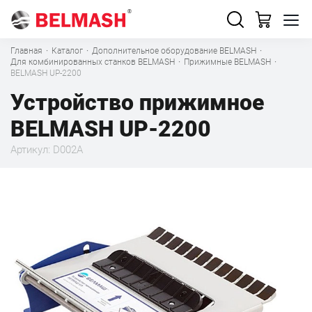
Главная
·
Каталог
·
Дополнительное оборудование BELMASH
·
Для комбинированных станков BELMASH
·
Прижимные BELMASH
·
BELMASH UP-2200
Устройство прижимное
BELMASH UP-2200
Артикул: D002A