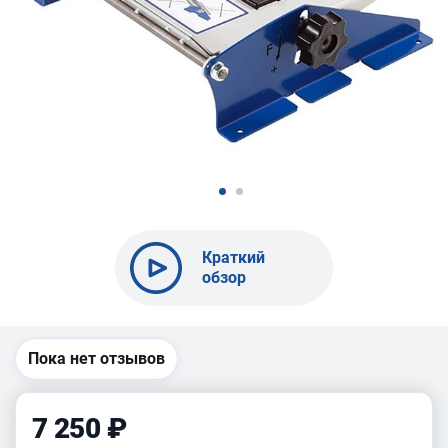
Краткий
обзор
сборка
прижимного
устройства
BELMASH
Пока нет отзывов
UP-06
7 250 ₽