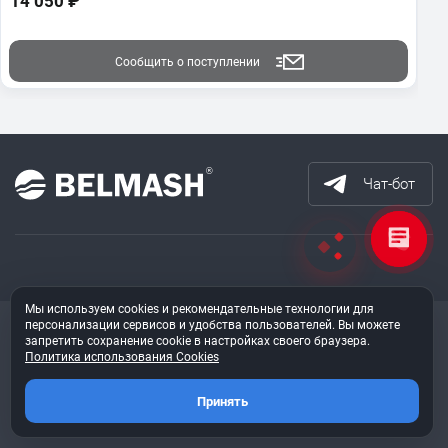
14 050 ₽
Сообщить о поступлении
Чат-бот
Мы используем cookies и рекомендательные технологии для
персонализации сервисов и удобства пользователей. Вы можете
Получайте все новинки
запретить сохранение cookie в настройках своего браузера.
Политика использования Cookies
и акции на почту
Принять
Оставайтесь всегда в курсе новостей