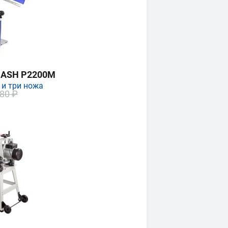
MASH P2200M
 и три ножа
80 ₽