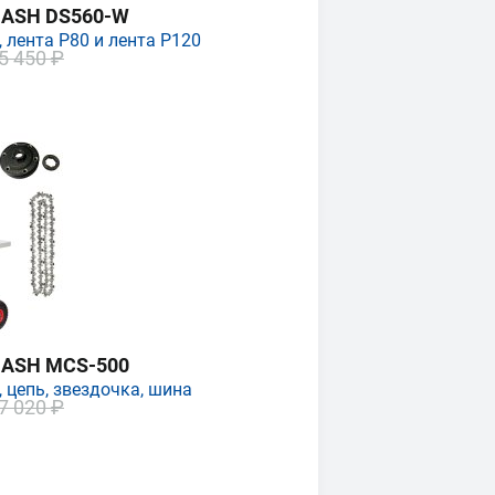
MASH DS560-W
 лента P80 и лента P120
5 450 ₽
MASH MCS-500
 цепь, звездочка, шина
7 020 ₽