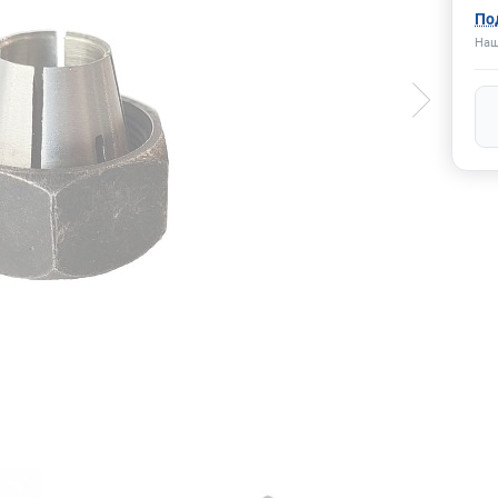
По
Наш