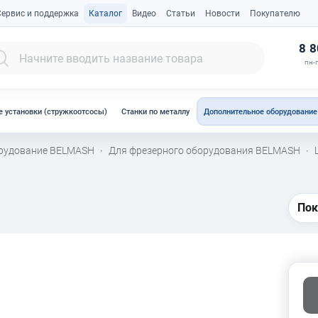
Сервис и поддержка
Каталог
Видео
Статьи
Новости
Покупателю
К
8 8
пн-п
 установки (стружкоотсосы)
Станки по металлу
Дополнительное оборудование
орудование BELMASH
Для фрезерного оборудования BELMASH
·
·
Пок