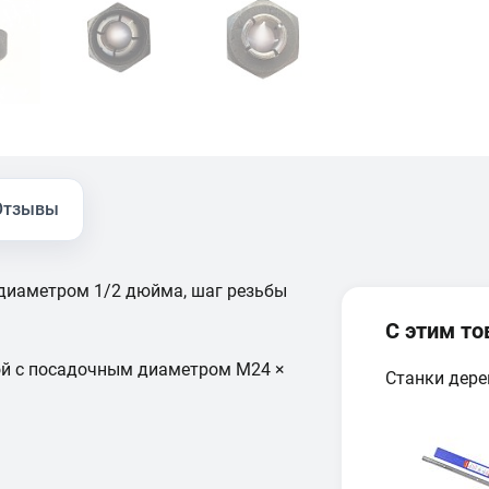
Отзывы
 диаметром 1/2 дюйма, шаг резьбы
С этим т
ой с посадочным диаметром M24 ×
Станки дер