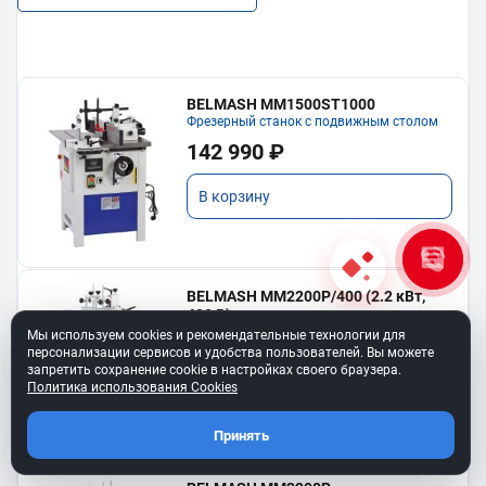
BELMASH MM1500ST1000
Фрезерный станок с подвижным столом
142 990 ₽
В корзину
BELMASH MM2200P/400 (2.2 кВт,
400 В)
Фрезерный станок
Мы используем cookies и рекомендательные технологии для
персонализации сервисов и удобства пользователей. Вы можете
197 990 ₽
запретить сохранение cookie в настройках своего браузера.
Политика использования Cookies
В корзину
Принять