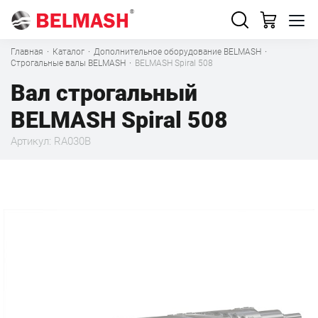
Главная
·
Каталог
·
Дополнительное оборудование BELMASH
·
Строгальные валы BELMASH
·
BELMASH Spiral 508
Вал строгальный
BELMASH Spiral 508
Артикул: RA030B