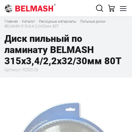
Главная
·
Каталог
·
Расходные материалы
·
Пильные диски
·
BELMASH 315х3,4/2,2х32мм; 80Т
Диск пильный по
ламинату BELMASH
315х3,4/2,2х32/30мм 80Т
Артикул: RD051B