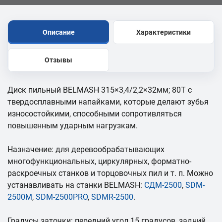
Описание
Характеристики
Отзывы
Диск пильный BELMASH 315×3,4/2,2×32мм; 80Т с
твердосплавными напайками, которые делают зубья
износостойкими, способными сопротивляться
повышенным ударным нагрузкам.
Назначение: для деревообрабатывающих
многофункциональных, циркулярных, форматно-
раскроечных станков и торцовочных пил и т. п. Можно
устанавливать на станки BELMASH:
СДМ-2500
,
SDM-
2500M
,
SDM-2500PRO
,
SDMR-2500
.
Градусы заточки: передний угол 15 градусов, задний