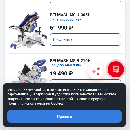
BELMASH MS U-305H
Пила торцовочная
61 990 ₽
В корзину
BELMASH MS B-210H
Торцовочная пила
19 490 ₽
В корзину
Мы используем cookies и рекомендательные технологии для
персонализации сервисов и удобства пользователей. Вы можете
запретить сохранение cookie в настройках своего браузера.
Политика использования Cookies
Принять
Показать еще