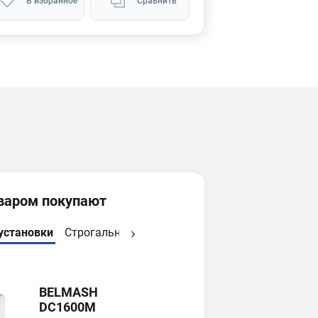
В избранное
Сравнить
оваром покупают
установки
Строгальные ножи
Дисковые фрезы
Пильны
BELMASH
DC1600M