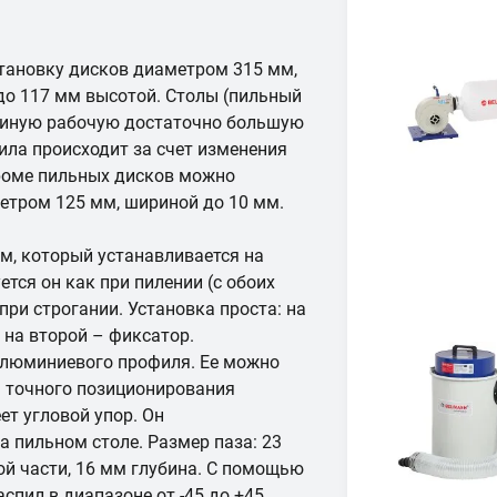
становку дисков диаметром 315 мм,
 до 117 мм высотой. Столы (пильный
единую рабочую достаточно большую
ила происходит за счет изменения
роме пильных дисков можно
етром 125 мм, шириной до 10 мм.
м, который устанавливается на
тся он как при пилении (с обоих
при строгании. Установка проста: на
 на второй – фиксатор.
люминиевого профиля. Ее можно
ля точного позиционирования
ет угловой упор. Он
а пильном столе. Размер паза: 23
ой части, 16 мм глубина. С помощью
спил в диапазоне от -45 до +45