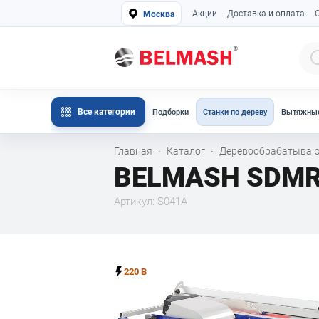
Акции
Доставка и оплата
Москва
Все категории
Подборки
Станки по дереву
Вытяжные
Главная
Каталог
Деревообрабатываю
·
·
BELMASH SDMR
Артикул: S041A
220 В