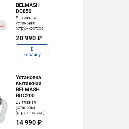
BELMASH
DC850
Вытяжная
установка
(стружкоотсос)
20 990 ₽
В
корзину
Установка
вытяжная
BELMASH
BDC200
Вытяжная
установка
(стружкоотсос)
14 990 ₽