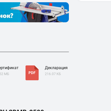
ертификат
Декларация
PDF
.52 МБ
216.07 КБ