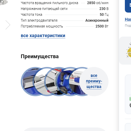
Частота вращения пильного диска
2850
об/мин
Напряжение питающей сети
230
В
Частота тока
50
Гц
На
Тип электродвигателя
Асинхронный
Под
Потребляемая мощность
2500
Вт
все характеристики
Преимущества
все
преиму-
щества