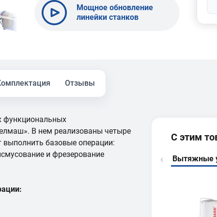
Мощное обновление
линейки станков
BELMASH SDM-
2000/2200/2500 и
SDMR-2500
Комплектация
Отзывы
х функциональных
елмаш». В нем реализованы четыре
С этим т
 выполнить базовые операции:
ейсмусование и фрезерование
Вытяжные 
рации: