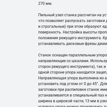
270 мм.
Пильный узел станка рассчитан на у
что позволяет распускать заготовки
и строгальные) при этом образуют 
поверхность. Настройка высоты проп
положения режущего инструмента. К
устанавливать дисковые фрезы диам
Станок оснащен параллельным упоро
направляющие со шкалами. Используе
сторон режущего инструмента), так и 
одной стороне упора находится зацеп,
Направляющая упора выполнена из а
установить под углом от 0 до 45°. Д
заготовки при распиловке станок име
устанавливается в специальный паз н
ширина в широкой части, 13 мм в узк
углового упора можно производить ра