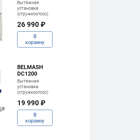
Вытяжная
установка
(стружкоотсос)
26 990 ₽
В
корзину
BELMASH
DC1200
Вытяжная
установка
(стружкоотсос)
19 990 ₽
В
корзину