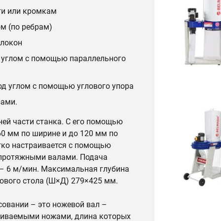
сти или кромкам
ом (по ребрам)
олокон
 углом с помощью параллельного
од углом с помощью углового упора
ами.
ей части станка. С его помощью
0 мм по ширине и до 120 мм по
егко настраивается с помощью
 протяжными валами. Подача
 – 6 м/мин. Максимальная глубина
ового стола (Ш×Д) 279×425 мм.
совании – это ножевой вал –
ачиваемыми ножами, длина которых