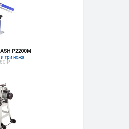
MASH P2200M
 и три ножа
80 ₽