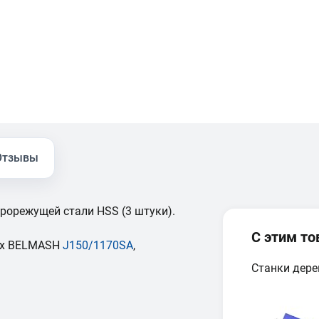
Отзывы
рорежущей стали HSS (3 штуки).
С этим т
ах BELMASH
J150/1170SA
,
Станки дер