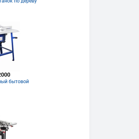
танок по дереву
2000
ный бытовой