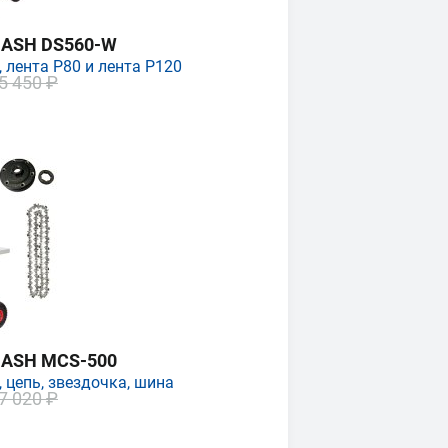
MASH DS560-W
 лента P80 и лента P120
5 450 ₽
MASH MCS-500
 цепь, звездочка, шина
7 020 ₽