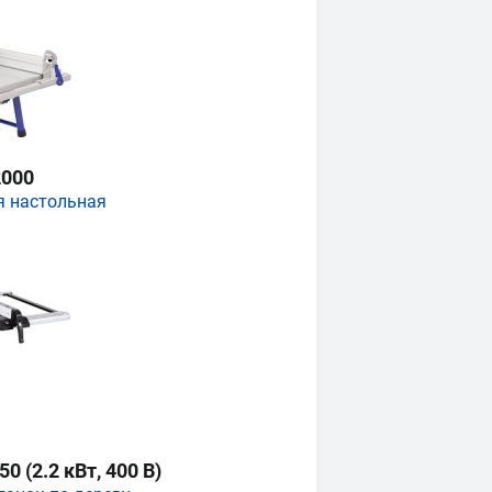
000
я настольная
 (2.2 кВт, 400 В)