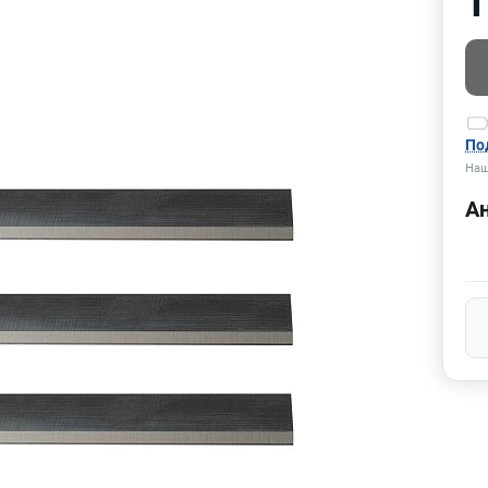
1
По
Наш
А