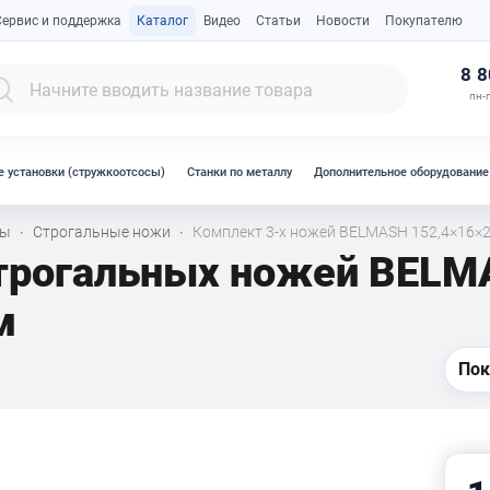
Сервис и поддержка
Каталог
Видео
Статьи
Новости
Покупателю
К
8 8
пн-п
 установки (стружкоотсосы)
Станки по металлу
Дополнительное оборудование
лы
Строгальные ножи
Комплект 3-х ножей BELMASH 152,4×16×2
·
·
строгальных ножей BEL
м
Пок