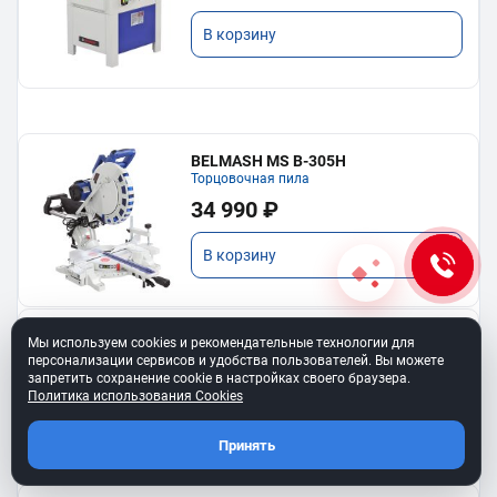
В корзину
BELMASH MS B-305H
Торцовочная пила
34 990 ₽
В корзину
BELMASH MS B-255H
Мы используем cookies и рекомендательные технологии для
Торцовочная пила
персонализации сервисов и удобства пользователей. Вы можете
запретить сохранение cookie в настройках своего браузера.
23 690 ₽
Политика использования Cookies
В корзину
Принять