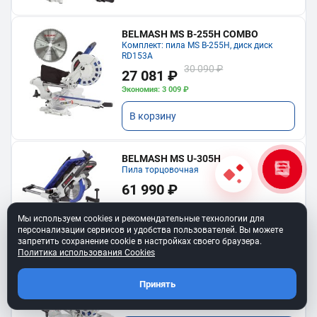
BELMASH MS B-255H COMBO
Комплект: пила MS B-255H, диск диск
RD153A
30 090 ₽
27 081 ₽
Экономия: 3 009 ₽
В корзину
BELMASH MS U-305H
Пила торцовочная
61 990 ₽
В корзину
Мы используем cookies и рекомендательные технологии для
персонализации сервисов и удобства пользователей. Вы можете
запретить сохранение cookie в настройках своего браузера.
Политика использования Cookies
BELMASH MS B-210H
Торцовочная пила
Принять
19 490 ₽