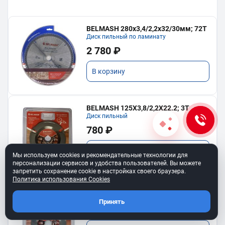
BELMASH 280х3,4/2,2х32/30мм; 72Т
Диск пильный по ламинату
2 780 ₽
В корзину
BELMASH 125X3,8/2,2X22.2; 3T
Диск пильный
780 ₽
В корзину
Мы используем cookies и рекомендательные технологии для
персонализации сервисов и удобства пользователей. Вы можете
запретить сохранение cookie в настройках своего браузера.
Политика использования Cookies
BELMASH 115x3,8/2,2X22.2; 3T
Диск пильный
Принять
710 ₽