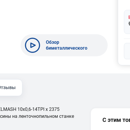
Обзор
биметаллического
полотна BELMASH
10x0,6-10TPI x 2560
Отзывы
LMASH 10x0,6-14TPI x 2375
есины на ленточнопильном станке
С этим т