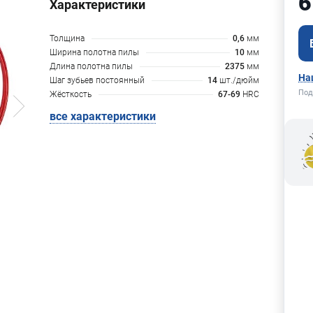
6
Характеристики
Толщина
0,6
мм
Ширина полотна пилы
10
мм
Длина полотна пилы
2375
мм
На
Шаг зубьев постоянный
14
шт./дюйм
Под
Жёсткость
67-69
HRC
все характеристики