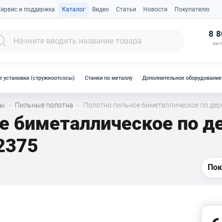
Сервис и поддержка
Каталог
Видео
Статьи
Новости
Покупателю
К
8 8
пн-п
 установки (стружкоотсосы)
Станки по металлу
Дополнительное оборудование
лы
Пильные полотна
Полотно пильное биметаллическое по дер
·
·
ое биметаллическое по 
 2375
Пок