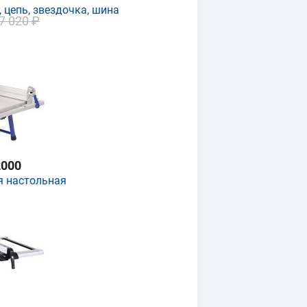
 цепь, звездочка, шина
7 020 ₽
000
я настольная