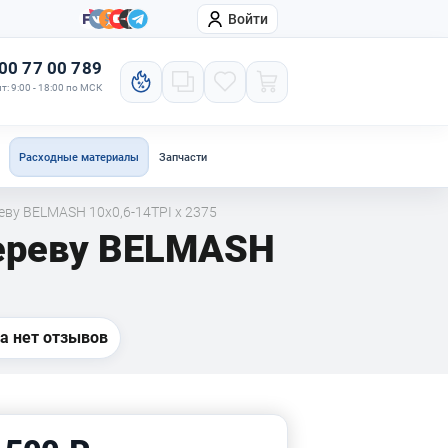
Войти
онтакты
Компания
00 77 00 789
т: 9:00 - 18:00 по МСК
Расходные материалы
Запчасти
еву BELMASH 10x0,6-14TPI x 2375
дереву BELMASH
а нет отзывов