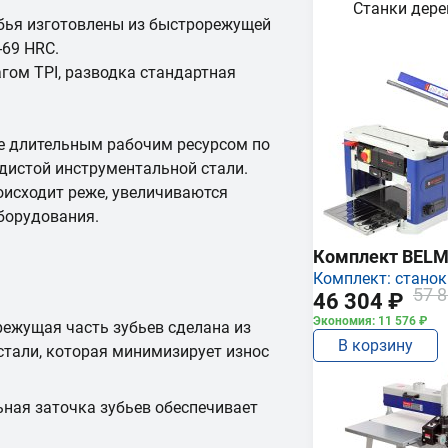
Станки дер
убья изготовлены из быстрорежущей
-69 HRC.
ом TPI, разводка стандартная
е длительным рабочим ресурсом по
дистой инструментальной стали.
оисходит реже, увеличиваются
борудования.
Комплект BEL
Комплект: станок
57 8
46 304 ₽
Экономия: 11 576 ₽
режущая часть зубьев сделана из
В корзину
тали, которая минимизирует износ
ьная заточка зубьев обеспечивает