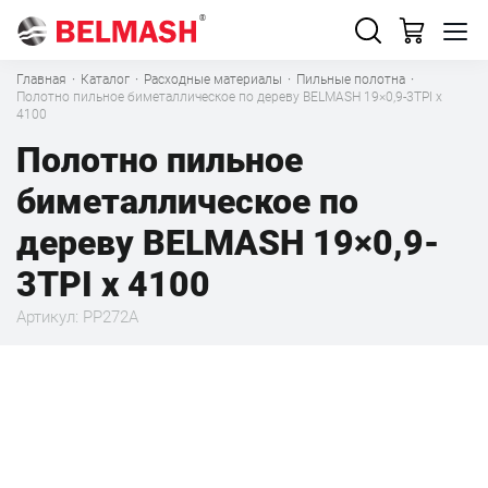
Главная
·
Каталог
·
Расходные материалы
·
Пильные полотна
·
Полотно пильное биметаллическое по дереву BELMASH 19×0,9-3TPI x
4100
Полотно пильное
биметаллическое по
дереву BELMASH 19×0,9-
3TPI x 4100
Артикул: PP272A