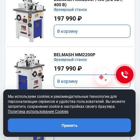
400 В)
Фрезерный станок
197 990 ₽
В корзину
BELMASH MM2200P
Фрезерный станок
197 990 ₽
В корзину
Мы используем cookies и рекомендательные технологии для
персонализации сервисов и удобства пользователей. Вы можете
запретить сохранение cookie в настройках своего браузера.
BELMASH MM1500ST1000/400 (1,5
Политика использования Cookies
кВт, 400 В)
Фрезерный станок с подвижным столом
Принять
142 990 ₽