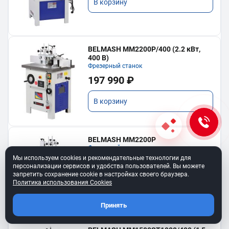
В корзину
BELMASH MM2200P/400 (2.2 кВт,
400 В)
Фрезерный станок
197 990 ₽
В корзину
BELMASH MM2200P
Фрезерный станок
Мы используем cookies и рекомендательные технологии для
197 990 ₽
персонализации сервисов и удобства пользователей. Вы можете
запретить сохранение cookie в настройках своего браузера.
Политика использования Cookies
В корзину
Принять