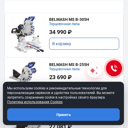
BELMASH MS B-305H
Торцовочная пила
34 990 ₽
В корзину
BELMASH MS B-255H
Торцовочная пила
23 690 ₽
Мы используем cookies и рекомендательные технологии для
В корзину
персонализации сервисов и удобства пользователей. Вы можете
запретить сохранение cookie в настройках своего браузера.
Политика использования Cookies
BELMASH MS B-255H COMBO
Комплект: пила MS B-255H, диск диск
Принять
RD153A
30 090 ₽
27 081 ₽