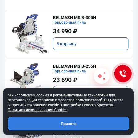
BELMASH MS B-305H
Торцовочная пила
34 990 ₽
В корзину
BELMASH MS B-255H
Торцовочная пила
23 690 ₽
В корзину
Мы используем cookies и рекомендательные технологии для
персонализации сервисов и удобства пользователей. Вы можете
запретить сохранение cookie в настройках своего браузера.
Политика использования Cookies
BELMASH MS B-255H COMBO
Комплект: пила MS B-255H, диск диск
Принять
RD153A
30 090 ₽
27 081 ₽