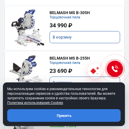
BELMASH MS B-305H
Торцовочная пила
34 990 ₽
В корзину
BELMASH MS B-255H
Торцовочная пила
23 690 ₽
В корзину
Мы используем cookies и рекомендательные технологии для
персонализации сервисов и удобства пользователей. Вы можете
запретить сохранение cookie в настройках своего браузера.
Политика использования Cookies
BELMASH MS B-255H COMBO
Комплект: пила MS B-255H, диск диск
RD153A
Принять
30 090 ₽
27 081 ₽
Экономия: 3 009 ₽