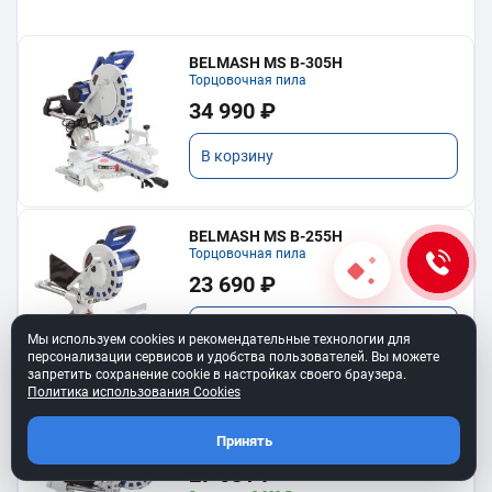
BELMASH MS B-305H
Торцовочная пила
34 990 ₽
В корзину
BELMASH MS B-255H
Торцовочная пила
23 690 ₽
В корзину
Мы используем cookies и рекомендательные технологии для
персонализации сервисов и удобства пользователей. Вы можете
запретить сохранение cookie в настройках своего браузера.
Политика использования Cookies
BELMASH MS B-255H COMBO
Комплект: пила MS B-255H, диск диск
Принять
RD153A
30 090 ₽
27 081 ₽