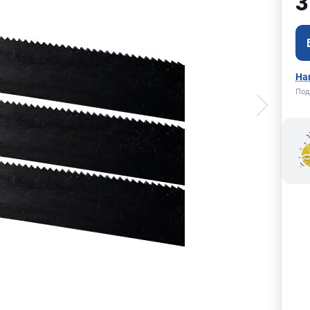
3
На
Под