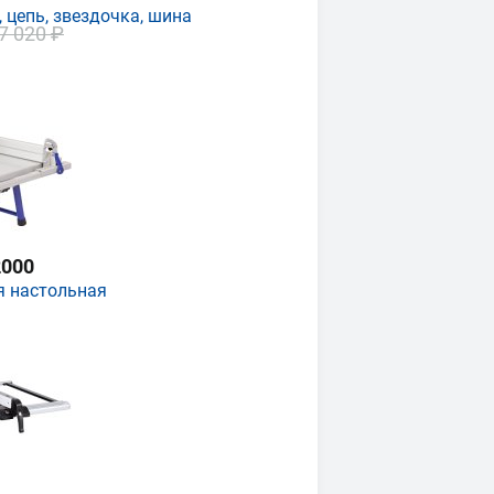
 цепь, звездочка, шина
7 020 ₽
000
я настольная