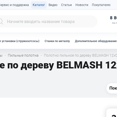
Сервис и поддержка
Каталог
Видео
Статьи
Новости
Покупателю
К
8 8
пн-п
 установки (стружкоотсосы)
Станки по металлу
Дополнительное оборудование
лы
Пильные полотна
Полотно пильное по дереву BELMASH 12x0,
·
·
е по дереву BELMASH 12
Пок