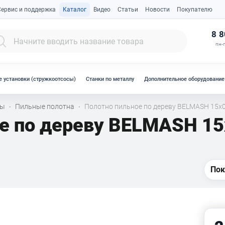
Сервис и поддержка
Каталог
Видео
Статьи
Новости
Покупателю
К
8 8
пн-п
 установки (стружкоотсосы)
Станки по металлу
Дополнительное оборудование
лы
Пильные полотна
Полотно пильное по дереву BELMASH 15x0,
·
·
е по дереву BELMASH 15
Пок