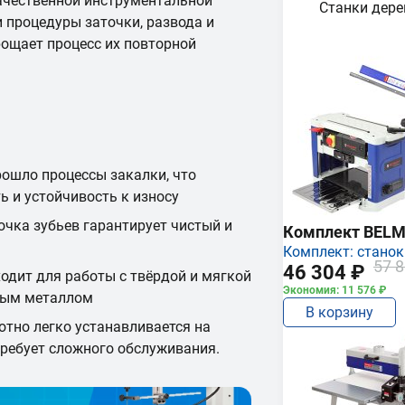
ачественной инструментальной
Станки дер
и процедуры заточки, развода и
рощает процесс их повторной
рошло процессы закалки, что
ь и устойчивость к износу
очка зубьев гарантирует чистый и
Комплект BEL
Комплект: станок
57 8
46 304 ₽
одит для работы с твёрдой и мягкой
Экономия: 11 576 ₽
тным металлом
В корзину
отно легко устанавливается на
требует сложного обслуживания.