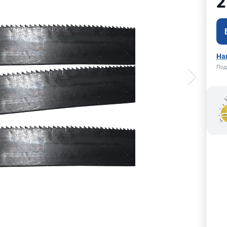
2
На
Под