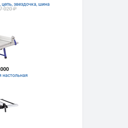
 цепь, звездочка, шина
7 020 ₽
000
я настольная