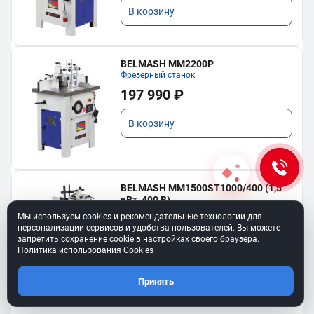
В корзину
BELMASH MM2200P
Фрезерный станок
197 990 ₽
В корзину
BELMASH MM1500ST1000/400 (1,5
кВт, 400 В)
Фрезерный станок с подвижным столом
Мы используем cookies и рекомендательные технологии для
142 990 ₽
персонализации сервисов и удобства пользователей. Вы можете
запретить сохранение cookie в настройках своего браузера.
Политика использования Cookies
В корзину
Принять