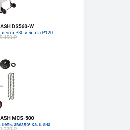
MASH DS560-W
 лента P80 и лента P120
5 450 ₽
MASH MCS-500
 цепь, звездочка, шина
7 020 ₽