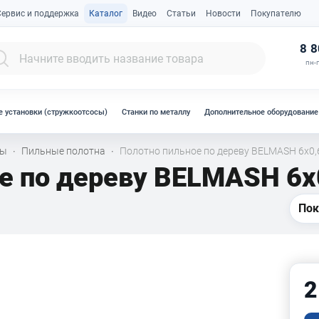
Сервис и поддержка
Каталог
Видео
Статьи
Новости
Покупателю
К
8 8
пн-п
 установки (стружкоотсосы)
Станки по металлу
Дополнительное оборудование
лы
Пильные полотна
Полотно пильное по дереву BELMASH 6x0,6
·
·
е по дереву BELMASH 6x0
Пок
2