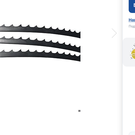
На
Под