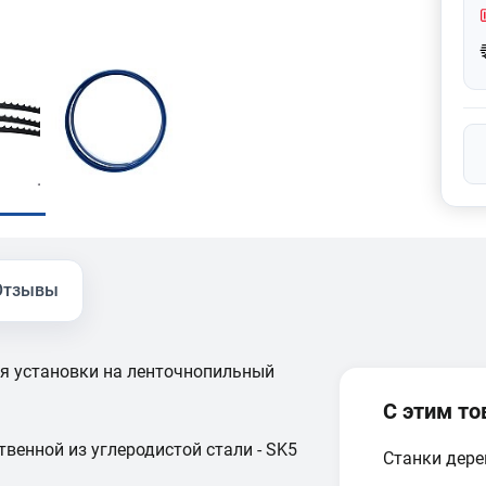
Отзывы
я установки на ленточнопильный
С этим т
венной из углеродистой стали - SK5
Станки дер