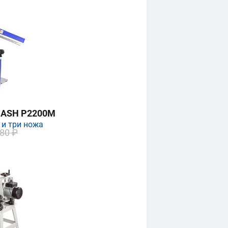
MASH P2200M
 и три ножа
80 ₽