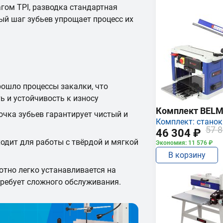
ом TPI, разводка стандартная
ный шаг зубьев упрощает процесс их
рошло процессы закалки, что
ь и устойчивость к износу
Комплект BEL
очка зубьев гарантирует чистый и
Комплект: станок
57 8
46 304 ₽
одит для работы с твёрдой и мягкой
Экономия: 11 576 ₽
В корзину
отно легко устанавливается на
требует сложного обслуживания.