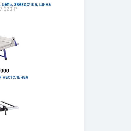
 цепь, звездочка, шина
7 020 ₽
000
я настольная