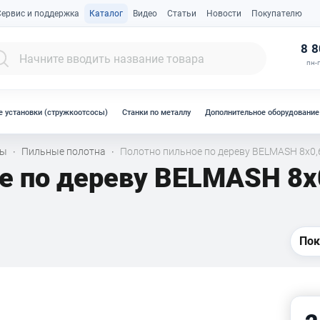
Сервис и поддержка
Каталог
Видео
Статьи
Новости
Покупателю
К
8 8
пн-п
 установки (стружкоотсосы)
Станки по металлу
Дополнительное оборудование
лы
Пильные полотна
Полотно пильное по дереву BELMASH 8x0,6
·
·
е по дереву BELMASH 8x
Пок