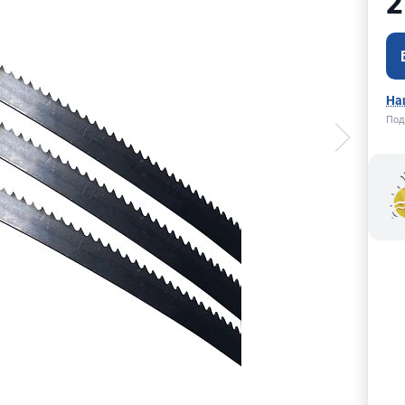
2
На
Под