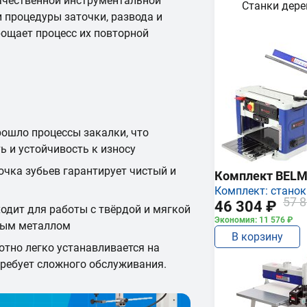
ачественной инструментальной
Станки дер
и процедуры заточки, развода и
рощает процесс их повторной
рошло процессы закалки, что
ь и устойчивость к износу
очка зубьев гарантирует чистый и
Комплект BEL
Комплект: станок
57 8
46 304 ₽
одит для работы с твёрдой и мягкой
Экономия: 11 576 ₽
тным металлом
В корзину
отно легко устанавливается на
требует сложного обслуживания.