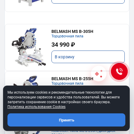
BELMASH MS B-305H
Торцовочная пила
34 990 ₽
В корзину
BELMASH MS B-255H
Торцовочная пила
23 690 ₽
Мы используем cookies и рекомендательные технологии для
персонализации сервисов и удобства пользователей. Вы можете
запретить сохранение cookie в настройках своего браузера.
В корзину
Политика использования Cookies
Принять
BELMASH MS B-255H COMBO
Комплект: пила MS B-255H, диск диск