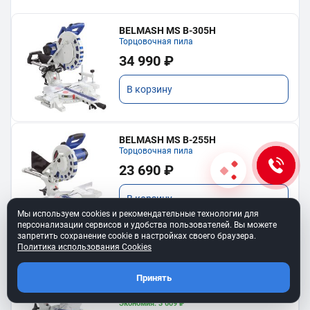
BELMASH MS B-305H
Торцовочная пила
34 990 ₽
В корзину
BELMASH MS B-255H
Торцовочная пила
23 690 ₽
В корзину
Мы используем cookies и рекомендательные технологии для
персонализации сервисов и удобства пользователей. Вы можете
запретить сохранение cookie в настройках своего браузера.
Политика использования Cookies
BELMASH MS B-255H COMBO
Комплект: пила MS B-255H, диск диск
RD153A
Принять
30 090 ₽
27 081 ₽
Экономия: 3 009 ₽