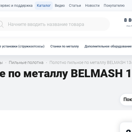
Сервис и поддержка
Каталог
Видео
Статьи
Новости
Покупателю
К
8 8
пн-п
 установки (стружкоотсосы)
Станки по металлу
Дополнительное оборудование
лы
Пильные полотна
Полотно пильное по металлу BELMASH 13×
·
·
е по металлу BELMASH 1
Пок