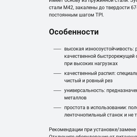
Имеет основу из пружинной стали. З
стали М42, закалены до твердости 67
постоянным шагом TPI.
Особенности
высокая износоустойчивость: 
качественной быстрорежущей с
при высоких нагрузках
качественный распил: специал
чистый и ровный рез
универсальность: предназначе
металлов
простота в использовании: пол
ленточнопильный станок и не 
Рекомендации при установке/замене
Отключите оборудование от питающе