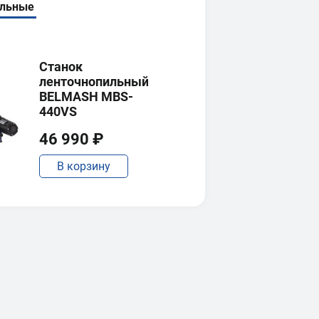
ильные
Станок
ленточнопильный
BELMASH MBS-
440VS
46 990 ₽
В корзину