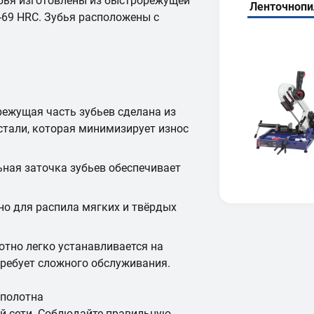
убья изготовлены из быстрорежущей
Ленточноп
-69 HRC. Зубья расположены с
режущая часть зубьев сделана из
тали, которая минимизирует износ
ьная заточка зубьев обеспечивает
но для распила мягких и твёрдых
отно легко устанавливается на
требует сложного обслуживания.
 полотна
й сети. Соблюдайте правильную