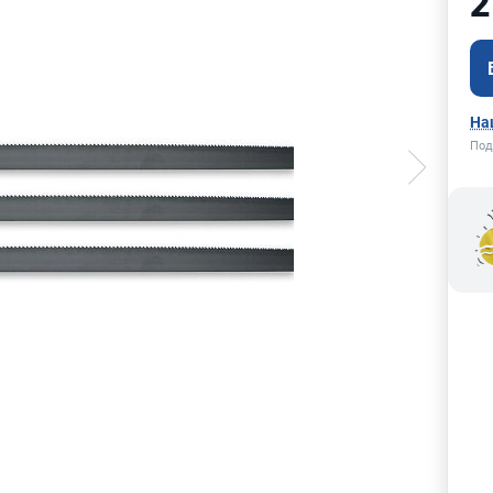
2
На
Под