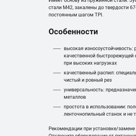
Имеет основу из пружинной стали. З
стали М42, закалены до твердости 67
постоянным шагом TPI.
Особенности
высокая износоустойчивость: 
качественной быстрорежущей с
при высоких нагрузках
качественный распил: специал
чистый и ровный рез
универсальность: предназначе
металлов
простота в использовании: пол
ленточнопильный станок и не 
Рекомендации при установке/замене
Отключите оборудование от питающе