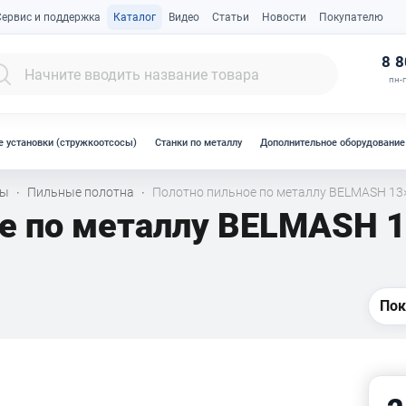
Сервис и поддержка
Каталог
Видео
Статьи
Новости
Покупателю
К
8 8
пн-п
 установки (стружкоотсосы)
Станки по металлу
Дополнительное оборудование
лы
Пильные полотна
Полотно пильное по металлу BELMASH 13×
·
·
е по металлу BELMASH 1
Пок