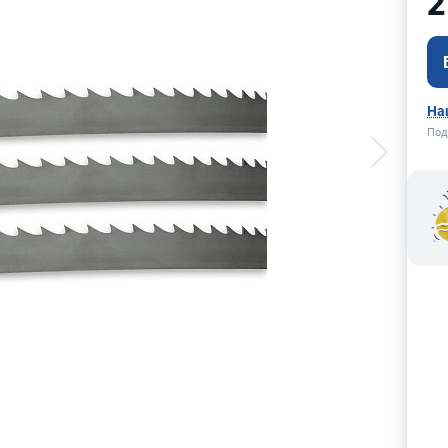
2
На
Под