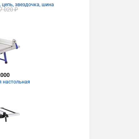
 цепь, звездочка, шина
7 020 ₽
000
я настольная