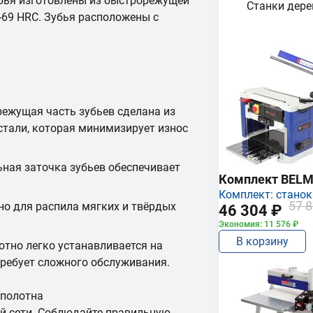
убья изготовлены из быстрорежущей
Станки дер
-69 HRC. Зубья расположены с
режущая часть зубьев сделана из
тали, которая минимизирует износ
ьная заточка зубьев обеспечивает
Комплект BEL
Комплект: станок
57 8
но для распила мягких и твёрдых
46 304 ₽
Экономия: 11 576 ₽
В корзину
отно легко устанавливается на
требует сложного обслуживания.
 полотна
й сети. Соблюдайте правильную