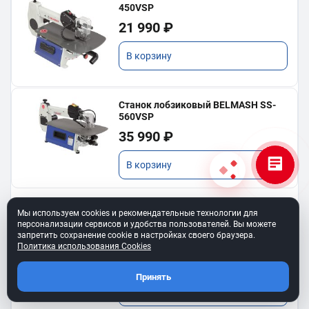
450VSP
21 990 ₽
В корзину
Станок лобзиковый BELMASH SS-
560VSP
35 990 ₽
В корзину
Мы используем cookies и рекомендательные технологии для
персонализации сервисов и удобства пользователей. Вы можете
Ремень клиновой A-450
запретить сохранение cookie в настройках своего браузера.
для BELMASH TS-250SТ
Политика использования Cookies
550 ₽
Принять
В корзину