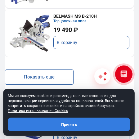
BELMASH MS B-210H
Торцовочная пила
19 490 ₽
В корзину
Показать еще
Мы используем cookies и рекомендательные технологии для
персонализации сервисов и удобства пользователей. Вы можете
запретить сохранение cookie в настройках своего браузера.
BELMASH SS-400VS
Политика использования Cookies
Лобзиковый станок
13 190 ₽
Принять
В корзину