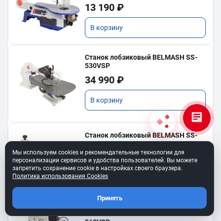
13 190 ₽
В корзину
Станок лобзиковый BELMASH SS-
530VSP
34 990 ₽
В корзину
Станок лобзиковый BELMASH SS-
450VSP
Мы используем cookies и рекомендательные технологии для
21 990 ₽
персонализации сервисов и удобства пользователей. Вы можете
запретить сохранение cookie в настройках своего браузера.
Политика использования Cookies
В корзину
Принять
Станок лобзиковый BELMASH SS-