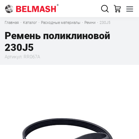
Главная
·
Каталог
·
Расходные материалы
·
Ремни
·
230J5
Ремень поликлиновой
230J5
Артикул: RR067A