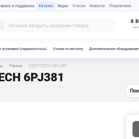
Сервис и поддержка
Каталог
Видео
Статьи
Новости
Покупателю
К
8 8
пн-п
 установки (стружкоотсосы)
Станки по металлу
Дополнительное оборудование
лы
Ремни
CONTITECH 6PJ381
·
·
ECH 6PJ381
Пок