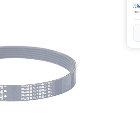
По
Наш