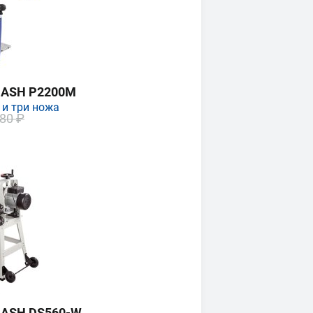
MASH P2200M
 и три ножа
80 ₽
MASH DS560-W