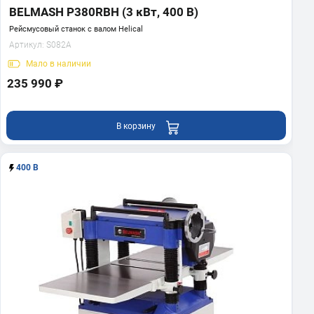
BELMASH P380RBH (3 кВт, 400 В)
Рейсмусовый станок с валом Helical
Артикул:
S082A
Мало
в наличии
235 990 ₽
В корзину
400 В