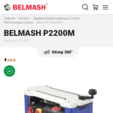
Главная
·
Каталог
·
Деревообрабатывающие станки
·
Рейсмусовые станки
·
BELMASH P2200M
BELMASH P2200M
Артикул: S147A
Обзор 360°
220 В