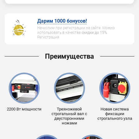
Дарим 1000 бонусов!
Начислим при регистрации на сайте. Можно
использовать в качестве
скидки до 15%
.
Регистрация
Преимущества
2200 Вт мощности
Трехножевой
Новая система
строгальный вал с
фиксации
двусторонними
строгального узла
ножами