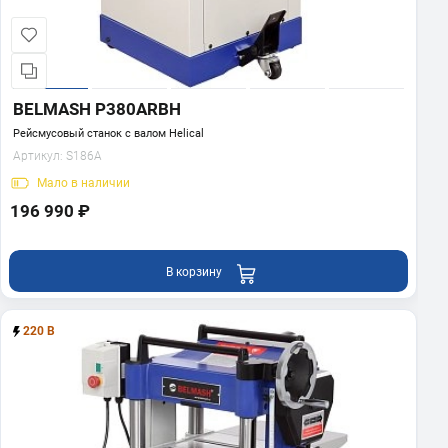
BELMASH P380ARBH
Рейсмусовый станок с валом Helical
Артикул:
S186A
Мало
в наличии
196 990 ₽
В корзину
220 В