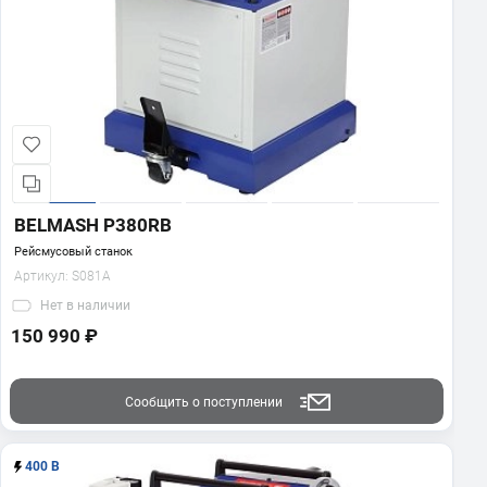
BELMASH P380RB
Рейсмусовый станок
Артикул:
S081A
Нет
в наличии
150 990 ₽
Сообщить о поступлении
400 В