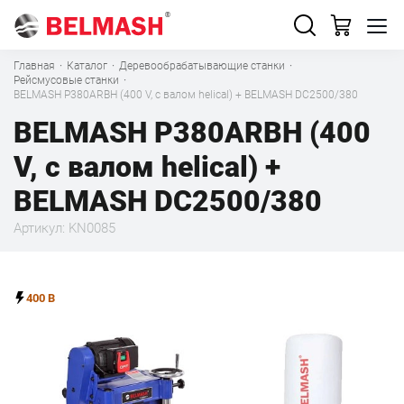
Главная
·
Каталог
·
Деревообрабатывающие станки
·
Рейсмусовые станки
·
BELMASH P380ARBH (400 V, с валом helical) + BELMASH DC2500/380
BELMASH P380ARBH (400
V, с валом helical) +
BELMASH DC2500/380
Артикул: KN0085
400 В