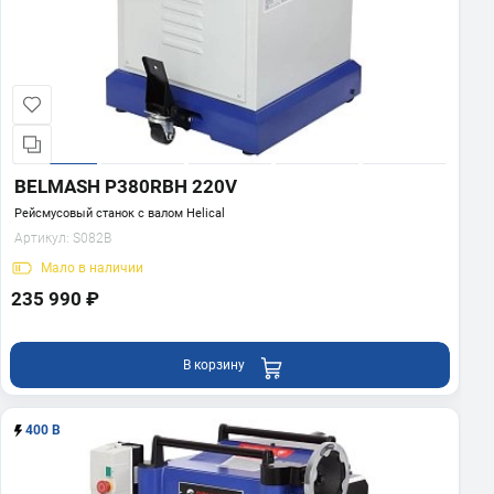
BELMASH P380RBH 220V
Рейсмусовый станок с валом Helical
Артикул:
S082B
Мало
в наличии
235 990 ₽
В корзину
400 В