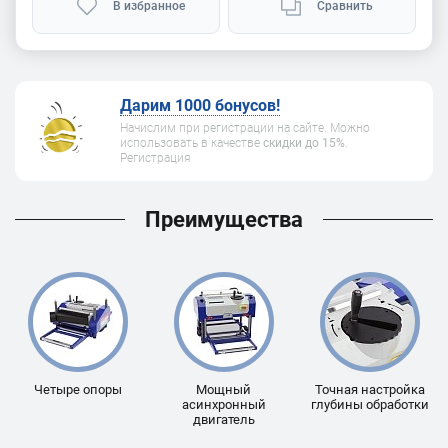
В избранное
Сравнить
Дарим 1000 бонусов!
Начислим при регистрации на сайте. Можно
использовать в качестве
скидки до 15%
.
Регистрация
Преимущества
Четыре опоры
Мощный
Точная настройка
асинхронный
глубины обработки
двигатель