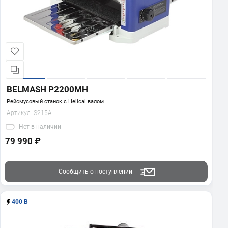
BELMASH P2200MH
Рейсмусовый станок с Helical валом
Артикул:
S215A
Нет
в наличии
79 990 ₽
Сообщить о поступлении
400 В