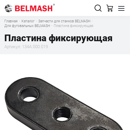
Главная
·
Каталог
·
Запчасти для станков BELMASH
·
Для фуговальных BELMASH
·
Пластина фиксирующая
Пластина фиксирующая
Артикул: 134A.000.019