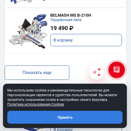
BELMASH MS B-210H
Торцовочная пила
19 490 ₽
В корзину
Показать еще
Мы используем cookies и рекомендательные технологии для
персонализации сервисов и удобства пользователей. Вы можете
запретить сохранение cookie в настройках своего браузера.
Политика использования Cookies
BELMASH SS-400VS
Лобзиковый станок
13 190 ₽
Принять
В корзину