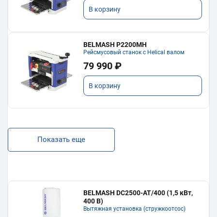
В корзину
BELMASH P2200MH
Рейсмусовый станок с Helical валом
79 990 ₽
В корзину
Показать еще
BELMASH DC2500-AT/400 (1,5 кВт,
400 В)
Вытяжная установка (стружкоотсос)