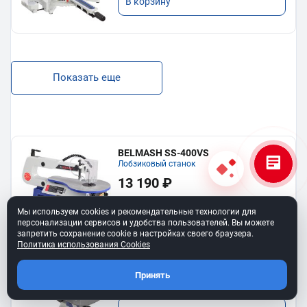
В корзину
Показать еще
BELMASH SS-400VS
Лобзиковый станок
13 190 ₽
В корзину
Мы используем cookies и рекомендательные технологии для
персонализации сервисов и удобства пользователей. Вы можете
запретить сохранение cookie в настройках своего браузера.
Политика использования Cookies
Станок лобзиковый BELMASH SS-
530VSP
Принять
34 990 ₽