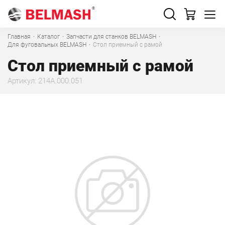
Главная
·
Каталог
·
Запчасти для станков BELMASH
·
Для фуговальных BELMASH
·
Стол приемный с рамой
Стол приемный с рамой
Артикул: 214A.000.051