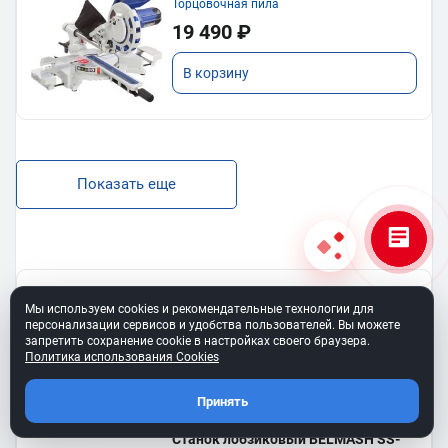
Торцовочная пила
19 490 ₽
В корзину
Показать еще
BELMASH SS-400VS
Мы используем cookies и рекомендательные технологии для
Лобзиковый станок
персонализации сервисов и удобства пользователей. Вы можете
13 190 ₽
запретить сохранение cookie в настройках своего браузера.
Политика использования Cookies
В корзину
Принять
Станок лобзиковый BELMASH SS-