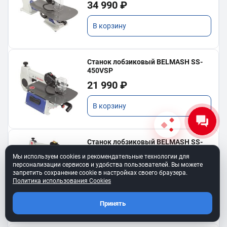
34 990 ₽
В корзину
Станок лобзиковый BELMASH SS-
450VSP
21 990 ₽
В корзину
Станок лобзиковый BELMASH SS-
560VSP
Мы используем cookies и рекомендательные технологии для
35 990 ₽
персонализации сервисов и удобства пользователей. Вы можете
запретить сохранение cookie в настройках своего браузера.
Политика использования Cookies
В корзину
Принять