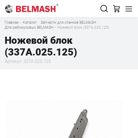
Главная
·
Каталог
·
Запчасти для станков BELMASH
·
Для рейсмусовых BELMASH
·
Ножевой блок (337А.025.125)
Ножевой блок
(337А.025.125)
Артикул: 337А.025.125